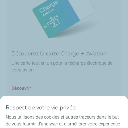
Découvrez la carte Charge + Aviation
Une carte tout en un pour la recharge électrique de
votre avion
Découvrir
Respect de votre vie privée
Nous utilisons des cookies et autres traceurs dans le but
Accueil
de vous fournir, d’analyser et d’améliorer votre expérience