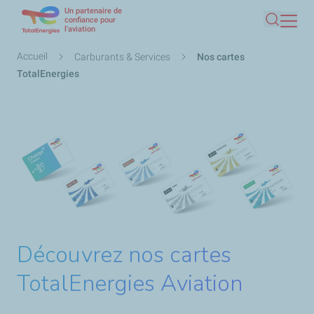
Un partenaire de
Aller
confiance pour
l'aviation
Recherc
au
contenu
Fil
Accueil
Carburants & Services
Nos cartes
principal
d'Ariane
TotalEnergies
Découvrez nos cartes
TotalEnergies Aviation