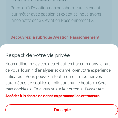
Parce qu’à l’Aviation nos collaborateurs exercent
leur métier avec passion et expertise, nous avons
lancé notre série « Aviation Passionnément ».
Découvrez la rubrique Aviation Passionnément
Respect de votre vie privée
Nous utilisons des cookies et autres traceurs dans le but
Accueil
de vous fournir, d’analyser et d’améliorer votre expérience
utilisateur. Vous pouvez à tout moment modifier vos
Offre carburant
paramètres de cookies en cliquant sur le bouton « Gérer
mes cookies ». En cliquant sur le bouton « J’accepte »,
Services
vous acceptez le dépôt de l’ensemble des cookies. Dans le
Accéder à la charte de données personnelles et traceurs
cas où vous cliquez sur « Je refuse », seuls les cookies
Blog
techniques nécessaires au bon fonctionnement du site
J'accepte
seront utilisés. Pour plus d’informations, vous pouvez