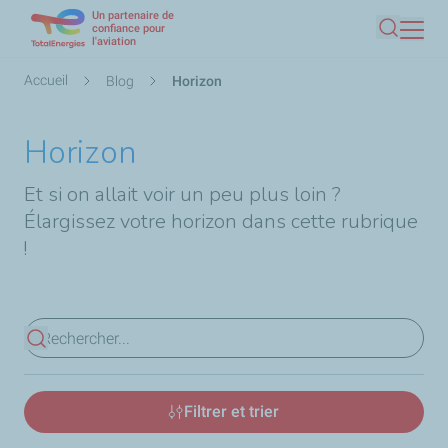
Un partenaire de
Aller
confiance pour
l'aviation
Recherc
au
contenu
Fil
Accueil
Blog
Horizon
principal
d'Ariane
Horizon
Et si on allait voir un peu plus loin ?
Élargissez votre horizon dans cette rubrique
!
Voir les résultats
Filtrer et trier