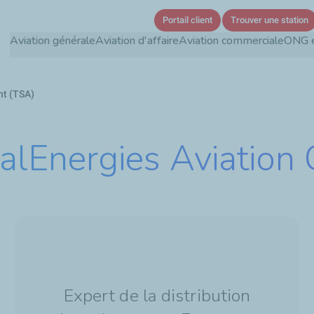
Aller
Portail client
Trouver une station
au
Aviation générale
Aviation d'affaire
Aviation commerciale
ONG e
contenu
principal
nt (TSA)
talEnergies Aviation
Expert de la distribution