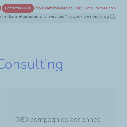
Contactez-nous
Choisissez votre région
Fr
TotalEnergies.com
t industrie
Carburants & Services
A propos de nous
Blog
Recherch
 Consulting
280 compagnies aériennes