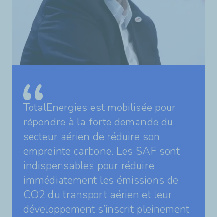
TotalEnergies est mobilisée pour
répondre à la forte demande du
secteur aérien de réduire son
empreinte carbone. Les SAF sont
indispensables pour réduire
immédiatement les émissions de
CO2 du transport aérien et leur
développement s’inscrit pleinement