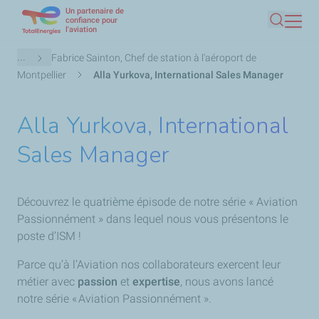
Un partenaire de
Aller
confiance pour
l'aviation
Recherc
au
contenu
Fil
...
Fabrice Sainton, Chef de station à l'aéroport de
principal
d'Ariane
Montpellier
Alla Yurkova, International Sales Manager
Alla Yurkova, International
Sales Manager
Découvrez le quatrième épisode de notre série « Aviation
Passionnément » dans lequel nous vous présentons le
poste d’ISM !
Parce qu’à l’Aviation nos collaborateurs exercent leur
métier avec
passion
et
expertise
, nous avons lancé
notre série « Aviation Passionnément ».