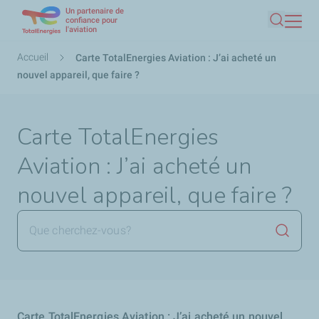
Un partenaire de
Aller
confiance pour
l'aviation
Recherc
au
contenu
Fil
Accueil
Carte TotalEnergies Aviation : J’ai acheté un
principal
d'Ariane
nouvel appareil, que faire ?
Carte TotalEnergies
Aviation : J’ai acheté un
nouvel appareil, que faire ?
Lancer 
Carte TotalEnergies Aviation : J’ai acheté un nouvel