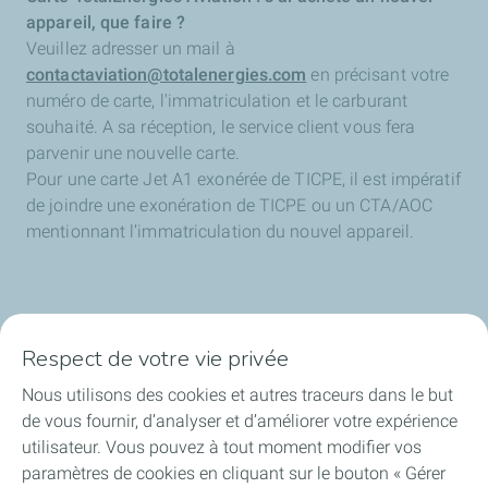
appareil, que faire ?
Veuillez adresser un mail à
contactaviation@totalenergies.com
en précisant votre
numéro de carte, l'immatriculation et le carburant
souhaité. A sa réception, le service client vous fera
parvenir une nouvelle carte.
Pour une carte Jet A1 exonérée de TICPE, il est impératif
de joindre une exonération de TICPE ou un CTA/AOC
mentionnant l’immatriculation du nouvel appareil.
Respect de votre vie privée
Nous utilisons des cookies et autres traceurs dans le but
Accueil
de vous fournir, d’analyser et d’améliorer votre expérience
utilisateur. Vous pouvez à tout moment modifier vos
Offre carburant
paramètres de cookies en cliquant sur le bouton « Gérer