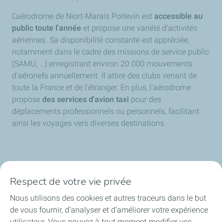
L'aérodrome de Niort-Marais Poitevin est
accessible au
public toute l'année
et propose une variété d'activités
aériennes. Sa disponibilité constante est appréciée,
notamment dans le cadre des missions de service public
(SAMU, …) enregistrant environ 20 000 mouvements
d'aéronefs annuellement. Il attire des clubs venant de
toute la France et de l'étranger. En plus, l'aérodrome
propose
des services d'avion taxi
pour des
déplacements professionnels ou personnels, facilitant
ainsi les voyages vers diverses destinations.
Respect de votre vie privée
Nous utilisons des cookies et autres traceurs dans le but
Accueil
de vous fournir, d’analyser et d’améliorer votre expérience
utilisateur. Vous pouvez à tout moment modifier vos