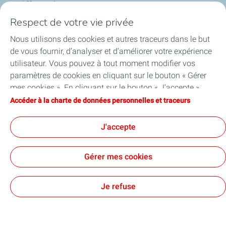
Offre carburant
Respect de votre vie privée
Services
Nous utilisons des cookies et autres traceurs dans le but
de vous fournir, d’analyser et d’améliorer votre expérience
Blog
utilisateur. Vous pouvez à tout moment modifier vos
paramètres de cookies en cliquant sur le bouton « Gérer
mes cookies ». En cliquant sur le bouton « J’accepte »,
vous acceptez le dépôt de l’ensemble des cookies. Dans le
Accéder à la charte de données personnelles et traceurs
Cookies et confidentialité
Conditions générales d'utilisation
cas où vous cliquez sur « Je refuse », seuls les cookies
Accessibilité: partiellement conforme
Cookies
techniques nécessaires au bon fonctionnement du site
J'accepte
TotalEnergies 2026
seront utilisés. Pour plus d’informations, vous pouvez
consulter la page « Charte de données personnelles et
Gérer mes cookies
traceurs ».
Je refuse