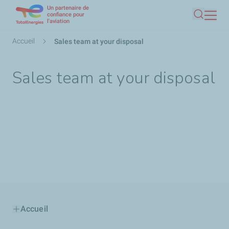
Un partenaire de
Aller
confiance pour
l'aviation
Recherc
au
contenu
Fil
Accueil
Sales team at your disposal
principal
d'Ariane
Sales team at your disposal
Accueil