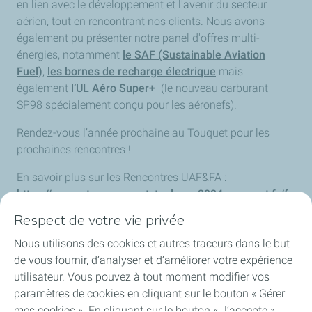
en lien avec le développement et l'avenir du secteur
aérien, tout en rencontrant nos clients. Nous avons
également pu présenter notre panel d'offres multi-
énergies, notamment
le SAF (Sustainable Aviation
Fuel)
,
les bornes de recharge électrique
mais
également
l’UL Aéro Super+
(le nouveau carburant
SP98 spécialement conçu pour les aéronefs).
Rendez-vous l’année prochaine au Touquet pour les
prochaines rencontres !
En savoir plus sur les Rencontres UAF&FA :
https://rencontresaeroportstoulouse2024.aeroport.fr/fr
Respect de votre vie privée
Nous utilisons des cookies et autres traceurs dans le but
Accueil
de vous fournir, d’analyser et d’améliorer votre expérience
utilisateur. Vous pouvez à tout moment modifier vos
Offre carburant
paramètres de cookies en cliquant sur le bouton « Gérer
mes cookies ». En cliquant sur le bouton « J’accepte »,