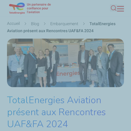
Un partenaire de
Aller
confiance pour
l'aviation
Recherc
au
contenu
Fil
Accueil
Blog
Embarquement
TotalEnergies
principal
d'Ariane
Aviation présent aux Rencontres UAF&FA 2024
TotalEnergies Aviation
présent aux Rencontres
UAF&FA 2024