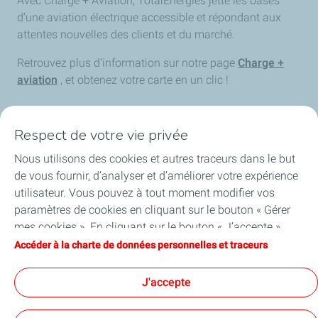
Avec Charge + Aviation, TotalEnergies jette les bases
d’une aviation électrique accessible et répondant aux
attentes nouvelles des clients et du marché.
Retrouvez plus d’information sur notre page
Charge +
aviation
, et obtenez votre carte en un clic !
Respect de votre vie privée
Nous utilisons des cookies et autres traceurs dans le but
Accueil
de vous fournir, d’analyser et d’améliorer votre expérience
utilisateur. Vous pouvez à tout moment modifier vos
Offre carburant
paramètres de cookies en cliquant sur le bouton « Gérer
mes cookies ». En cliquant sur le bouton « J’accepte »,
Services
vous acceptez le dépôt de l’ensemble des cookies. Dans le
Accéder à la charte de données personnelles et traceurs
cas où vous cliquez sur « Je refuse », seuls les cookies
Blog
techniques nécessaires au bon fonctionnement du site
J'accepte
seront utilisés. Pour plus d’informations, vous pouvez
consulter la page « Charte de données personnelles et