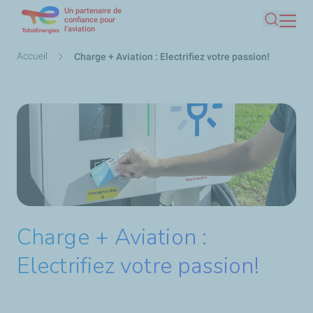
Un partenaire de
Aller
confiance pour
l'aviation
Recherc
au
contenu
Fil
Accueil
Charge + Aviation : Electrifiez votre passion!
principal
d'Ariane
Charge + Aviation :
Electrifiez votre passion!