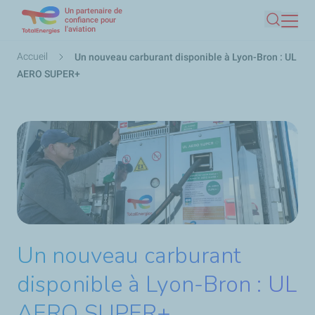
Un partenaire de
Aller
confiance pour
l'aviation
Recherc
au
contenu
Fil
Accueil
Un nouveau carburant disponible à Lyon-Bron : UL
principal
d'Ariane
AERO SUPER+
Un nouveau carburant
disponible à Lyon-Bron : UL
AERO SUPER+