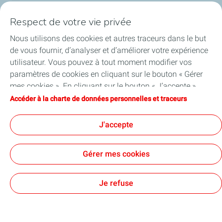
Respect de votre vie privée
Services
Nous utilisons des cookies et autres traceurs dans le but
Blog
de vous fournir, d’analyser et d’améliorer votre expérience
utilisateur. Vous pouvez à tout moment modifier vos
paramètres de cookies en cliquant sur le bouton « Gérer
mes cookies ». En cliquant sur le bouton « J’accepte »,
Cookies et confidentialité
Conditions générales d'utilisation
vous acceptez le dépôt de l’ensemble des cookies. Dans le
Accéder à la charte de données personnelles et traceurs
Accessibilité: partiellement conforme
Cookies
cas où vous cliquez sur « Je refuse », seuls les cookies
techniques nécessaires au bon fonctionnement du site
TotalEnergies 2026
J'accepte
seront utilisés. Pour plus d’informations, vous pouvez
consulter la page « Charte de données personnelles et
Gérer mes cookies
traceurs ».
Je refuse