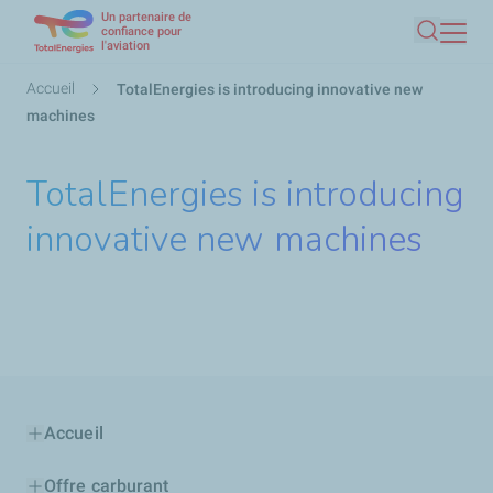
Un partenaire de
Aller
confiance pour
l'aviation
Recherc
au
contenu
Fil
Accueil
TotalEnergies​​ is introducing innovative new
principal
d'Ariane
machines
TotalEnergies​​ is introducing
innovative new machines
Accueil
Offre carburant